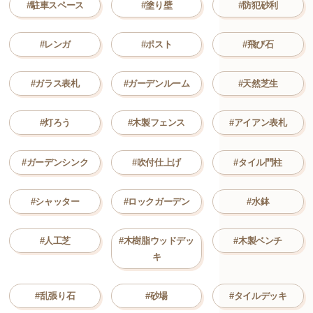
#駐車スペース
#塗り壁
#防犯砂利
#レンガ
#ポスト
#飛び石
#ガラス表札
#ガーデンルーム
#天然芝生
#灯ろう
#木製フェンス
#アイアン表札
#ガーデンシンク
#吹付仕上げ
#タイル門柱
#シャッター
#ロックガーデン
#水鉢
#人工芝
#木樹脂ウッドデッ
#木製ベンチ
キ
#乱張り石
#砂場
#タイルデッキ