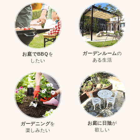
ガーデンルーム
の
お庭でBBQ
を
ある生活
したい
お庭に日陰
が
ガーデニング
を
欲しい
楽しみたい