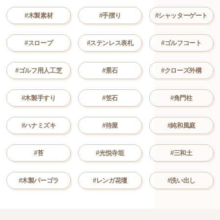
#木製素材
#手摺り
#シャッターゲート
#スロープ
#ステンレス表札
#ゴルフコート
#ゴルフ用人工芝
#景石
#クローズ外構
#木製手すり
#笠石
#角門柱
#ハナミズキ
#待屋
#純和風庭
#苔
#光悦寺垣
#三和土
#木製パーゴラ
#レンガ花壇
#洗い出し