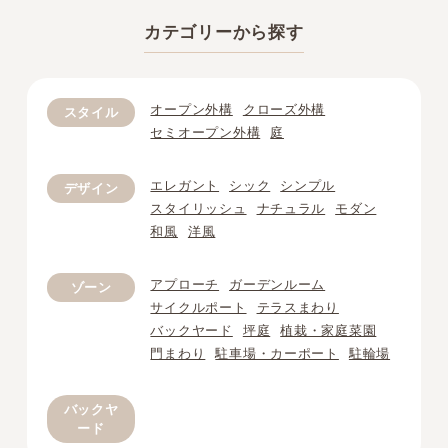
カテゴリーから探す
オープン外構
クローズ外構
スタイル
セミオープン外構
庭
エレガント
シック
シンプル
デザイン
スタイリッシュ
ナチュラル
モダン
和風
洋風
アプローチ
ガーデンルーム
ゾーン
サイクルポート
テラスまわり
バックヤード
坪庭
植栽・家庭菜園
門まわり
駐車場・カーポート
駐輪場
バックヤ
ード