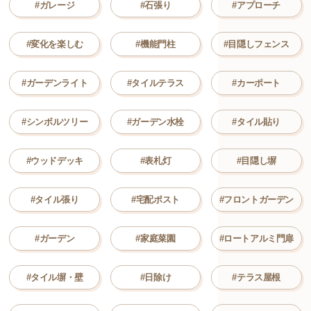
#ガレージ
#石張り
#アプローチ
#変化を楽しむ
#機能門柱
#目隠しフェンス
#ガーデンライト
#タイルテラス
#カーポート
#シンボルツリー
#ガーデン水栓
#タイル貼り
#ウッドデッキ
#表札灯
#目隠し塀
#タイル張り
#宅配ポスト
#フロントガーデン
#ガーデン
#家庭菜園
#ロートアルミ門扉
#タイル塀・壁
#日除け
#テラス屋根