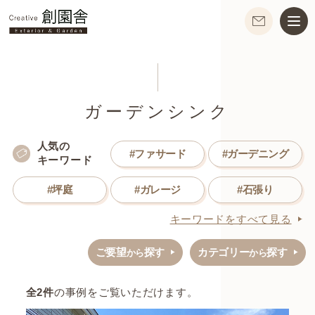
ガーデンシンク
人気の
#ファサード
#ガーデニング
キーワード
#坪庭
#ガレージ
#石張り
キーワードをすべて見る
ご要望
探す
カテゴリー
探す
から
から
全
2
件
の事例をご覧いただけます。