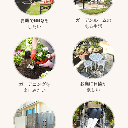
ガーデンルーム
の
お庭でBBQ
を
ある生活
したい
お庭に日陰
が
ガーデニング
を
欲しい
楽しみたい