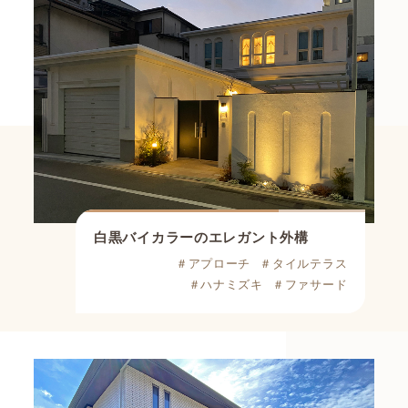
白黒バイカラーのエレガント外構
＃アプローチ
＃タイルテラス
＃ハナミズキ
＃ファサード