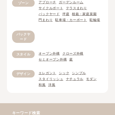
アプローチ
ガーデンルーム
ゾーン
サイクルポート
テラスまわり
バックヤード
坪庭
植栽・家庭菜園
門まわり
駐車場・カーポート
駐輪場
バックヤ
ード
オープン外構
クローズ外構
スタイル
セミオープン外構
庭
エレガント
シック
シンプル
デザイン
スタイリッシュ
ナチュラル
モダン
和風
洋風
キーワード検索