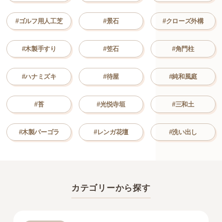
#ゴルフ用人工芝
#景石
#クローズ外構
#木製手すり
#笠石
#角門柱
#ハナミズキ
#待屋
#純和風庭
#苔
#光悦寺垣
#三和土
#木製パーゴラ
#レンガ花壇
#洗い出し
カテゴリーから探す