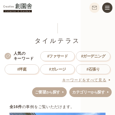
タイルテラス
人気の
#ファサード
#ガーデニング
キーワード
#坪庭
#ガレージ
#石張り
キーワードをすべて見る
ご要望
探す
カテゴリー
探す
から
から
全
16
件
の事例をご覧いただけます。