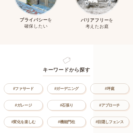
プライバシー
を
バリアフリー
を
確保したい
考えたお庭
キーワードから探す
#ファサード
#ガーデニング
#坪庭
#ガレージ
#石張り
#アプローチ
#変化を楽しむ
#機能門柱
#目隠しフェンス