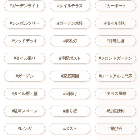
#ガーデンライト
#タイルテラス
#カーポート
#シンボルツリー
#ガーデン水栓
#タイル貼り
#ウッドデッキ
#表札灯
#目隠し塀
#タイル張り
#宅配ポスト
#フロントガーデン
#ガーデン
#家庭菜園
#ロートアルミ門扉
#タイル塀・壁
#日除け
#テラス屋根
#駐車スペース
#塗り壁
#防犯砂利
#レンガ
#ポスト
#飛び石