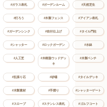
#ガラス表札
#ガーデンルーム
#天然芝生
#灯ろう
#木製フェンス
#アイアン表札
#ガーデンシンク
#吹付仕上げ
#タイル門柱
#シャッター
#ロックガーデン
#水鉢
#人工芝
#木樹脂ウッドデッ
#木製ベンチ
キ
#乱張り石
#砂場
#タイルデッキ
#木製素材
#手摺り
#シャッターゲート
#スロープ
#ステンレス表札
#ゴルフコート