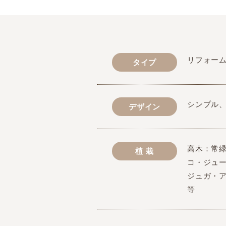
リフォー
タイプ
シンプル
デザイン
高木：常
植 栽
コ・ジュ
ジュガ・
等