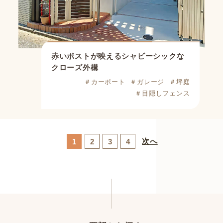
赤いポストが映えるシャビーシックな
クローズ外構
＃カーポート
＃ガレージ
＃坪庭
＃目隠しフェンス
次へ
1
2
3
4