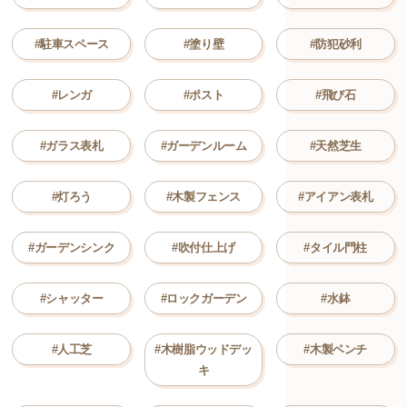
#駐車スペース
#塗り壁
#防犯砂利
#レンガ
#ポスト
#飛び石
#ガラス表札
#ガーデンルーム
#天然芝生
#灯ろう
#木製フェンス
#アイアン表札
#ガーデンシンク
#吹付仕上げ
#タイル門柱
#シャッター
#ロックガーデン
#水鉢
#人工芝
#木樹脂ウッドデッ
#木製ベンチ
キ