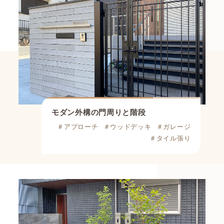
モダン外構の門周りと階段
＃アプローチ
＃ウッドデッキ
＃ガレージ
＃タイル張り