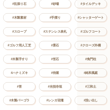
#乱張り石
#砂場
#タイルデッキ
#木製素材
#手摺り
#シャッターゲート
#スロープ
#ステンレス表札
#ゴルフコート
#ゴルフ用人工芝
#景石
#クローズ外構
#木製手すり
#笠石
#角門柱
#ハナミズキ
#待屋
#純和風庭
#苔
#光悦寺垣
#三和土
#木製パーゴラ
#レンガ花壇
#洗い出し