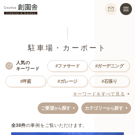
駐車場・カーポート
人気の
#ファサード
#ガーデニング
キーワード
#坪庭
#ガレージ
#石張り
キーワードをすべて見る
ご要望
探す
カテゴリー
探す
から
から
全
38
件
の事例をご覧いただけます。