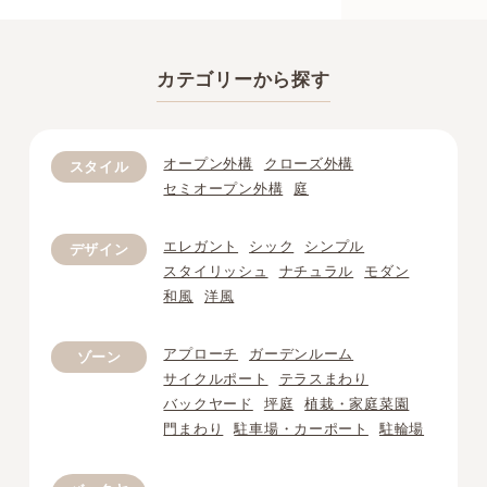
カテゴリーから探す
オープン外構
クローズ外構
スタイル
セミオープン外構
庭
エレガント
シック
シンプル
デザイン
スタイリッシュ
ナチュラル
モダン
和風
洋風
アプローチ
ガーデンルーム
ゾーン
サイクルポート
テラスまわり
バックヤード
坪庭
植栽・家庭菜園
門まわり
駐車場・カーポート
駐輪場