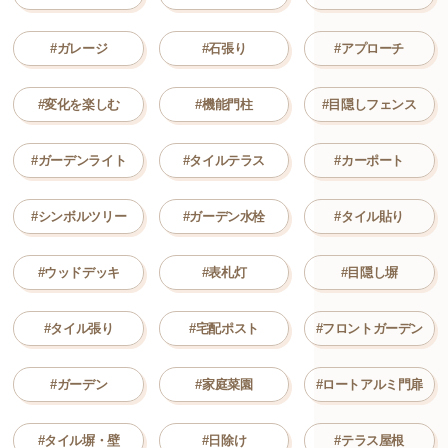
#ガレージ
#石張り
#アプローチ
#変化を楽しむ
#機能門柱
#目隠しフェンス
#ガーデンライト
#タイルテラス
#カーポート
#シンボルツリー
#ガーデン水栓
#タイル貼り
#ウッドデッキ
#表札灯
#目隠し塀
#タイル張り
#宅配ポスト
#フロントガーデン
#ガーデン
#家庭菜園
#ロートアルミ門扉
#タイル塀・壁
#日除け
#テラス屋根