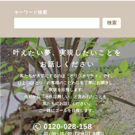
キーワード検索
検索
叶えたい夢、実現したいことを
お話しください
私たちが大切にするのは「オリジナリティ」です。
ひとつひとつ、お客様のこだわりを丁寧にお聞きし、
実現を目指します。
他社から「それは難しい」と言われたことも、
私たちにお話しください。
ご一緒にゴールを目指します。
0120-028-158
10：00～18：00 【定休日】水曜日