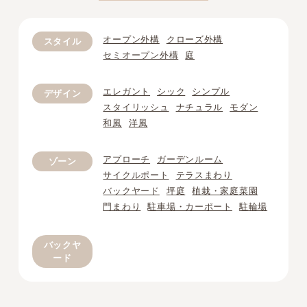
オープン外構
クローズ外構
スタイル
セミオープン外構
庭
エレガント
シック
シンプル
デザイン
スタイリッシュ
ナチュラル
モダン
和風
洋風
アプローチ
ガーデンルーム
ゾーン
サイクルポート
テラスまわり
バックヤード
坪庭
植栽・家庭菜園
門まわり
駐車場・カーポート
駐輪場
バックヤ
ード