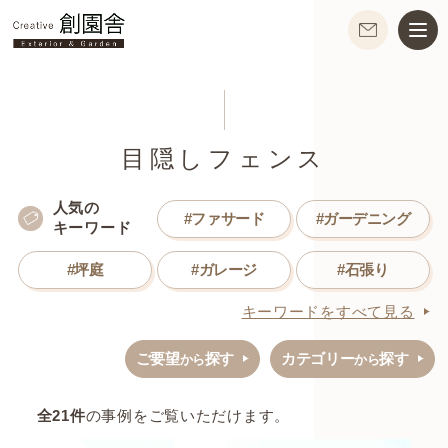
目隠しフェンス
人気の
#ファサード
#ガーデニング
キーワード
#坪庭
#ガレージ
#石張り
キーワードをすべて見る
ご要望
探す
カテゴリー
探す
から
から
全
21
件
の事例をご覧いただけます。