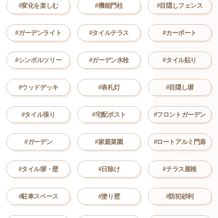
#変化を楽しむ
#機能門柱
#目隠しフェンス
#ガーデンライト
#タイルテラス
#カーポート
#シンボルツリー
#ガーデン水栓
#タイル貼り
#ウッドデッキ
#表札灯
#目隠し塀
#タイル張り
#宅配ポスト
#フロントガーデン
#ガーデン
#家庭菜園
#ロートアルミ門扉
#タイル塀・壁
#日除け
#テラス屋根
#駐車スペース
#塗り壁
#防犯砂利