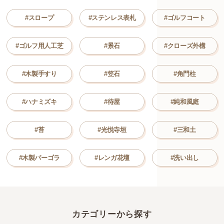
#スロープ
#ステンレス表札
#ゴルフコート
#ゴルフ用人工芝
#景石
#クローズ外構
#木製手すり
#笠石
#角門柱
#ハナミズキ
#待屋
#純和風庭
#苔
#光悦寺垣
#三和土
#木製パーゴラ
#レンガ花壇
#洗い出し
カテゴリーから探す