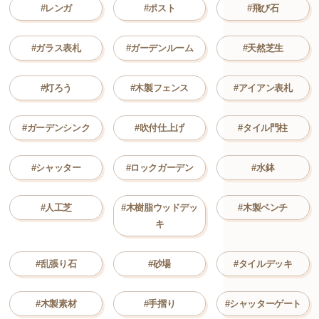
#レンガ
#ポスト
#飛び石
#ガラス表札
#ガーデンルーム
#天然芝生
#灯ろう
#木製フェンス
#アイアン表札
#ガーデンシンク
#吹付仕上げ
#タイル門柱
#シャッター
#ロックガーデン
#水鉢
#人工芝
#木樹脂ウッドデッ
#木製ベンチ
キ
#乱張り石
#砂場
#タイルデッキ
#木製素材
#手摺り
#シャッターゲート