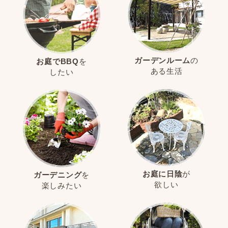
ガーデンルーム
の
お庭でBBQ
を
ある生活
したい
お庭に日陰
が
ガーデニング
を
欲しい
楽しみたい