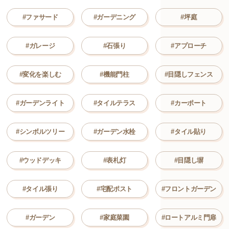
#ファサード
#ガーデニング
#坪庭
#ガレージ
#石張り
#アプローチ
#変化を楽しむ
#機能門柱
#目隠しフェンス
#ガーデンライト
#タイルテラス
#カーポート
#シンボルツリー
#ガーデン水栓
#タイル貼り
#ウッドデッキ
#表札灯
#目隠し塀
#タイル張り
#宅配ポスト
#フロントガーデン
#ガーデン
#家庭菜園
#ロートアルミ門扉