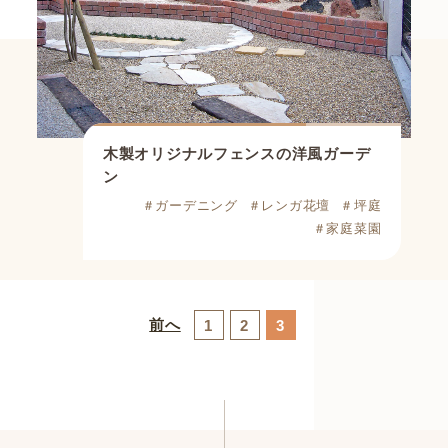
木製オリジナルフェンスの洋風ガーデ
ン
＃ガーデニング
＃レンガ花壇
＃坪庭
＃家庭菜園
前へ
1
2
3