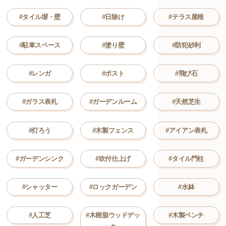
#タイル塀・壁
#日除け
#テラス屋根
#駐車スペース
#塗り壁
#防犯砂利
#レンガ
#ポスト
#飛び石
#ガラス表札
#ガーデンルーム
#天然芝生
#灯ろう
#木製フェンス
#アイアン表札
#ガーデンシンク
#吹付仕上げ
#タイル門柱
#シャッター
#ロックガーデン
#水鉢
#人工芝
#木樹脂ウッドデッ
#木製ベンチ