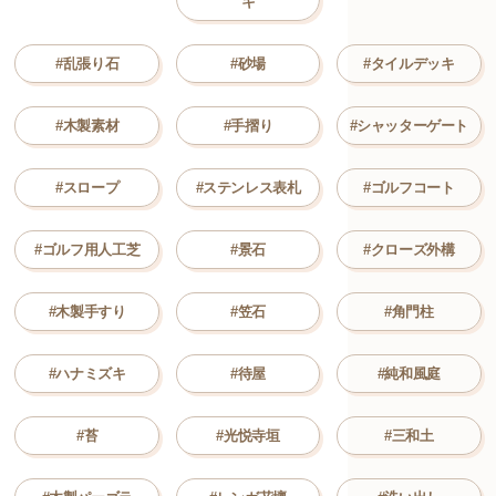
キ
#乱張り石
#砂場
#タイルデッキ
#木製素材
#手摺り
#シャッターゲート
#スロープ
#ステンレス表札
#ゴルフコート
#ゴルフ用人工芝
#景石
#クローズ外構
#木製手すり
#笠石
#角門柱
#ハナミズキ
#待屋
#純和風庭
#苔
#光悦寺垣
#三和土