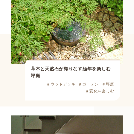
草木と天然石が織りなす
経年を楽しむ
坪庭
＃ウッドデッキ
＃ガーデン
＃坪庭
＃変化を楽しむ