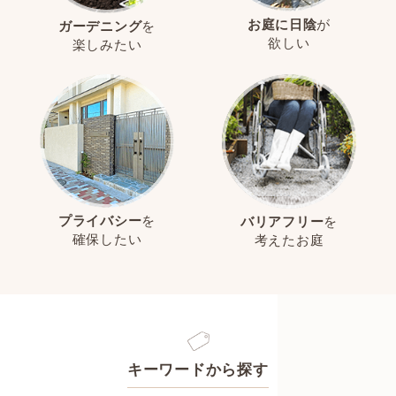
お庭に日陰
が
ガーデニング
を
欲しい
楽しみたい
プライバシー
を
バリアフリー
を
確保したい
考えたお庭
キーワードから探す