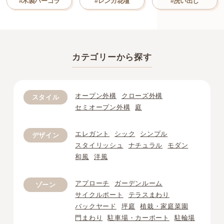
#木製パーゴラ
#レンガ花壇
#洗い出し
カテゴリーから探す
オープン外構
クローズ外構
スタイル
セミオープン外構
庭
エレガント
シック
シンプル
デザイン
スタイリッシュ
ナチュラル
モダン
和風
洋風
アプローチ
ガーデンルーム
ゾーン
サイクルポート
テラスまわり
バックヤード
坪庭
植栽・家庭菜園
門まわり
駐車場・カーポート
駐輪場