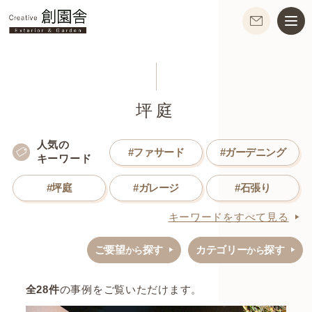
坪庭
人気の
#ファサード
#ガーデニング
キーワード
#坪庭
#ガレージ
#石張り
キーワードをすべて見る
ご要望
探す
カテゴリー
探す
から
から
全
28
件
の事例をご覧いただけます。