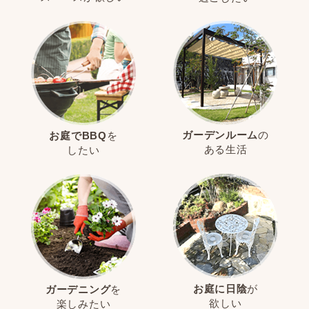
ガーデンルーム
の
お庭でBBQ
を
ある生活
したい
お庭に日陰
が
ガーデニング
を
欲しい
楽しみたい