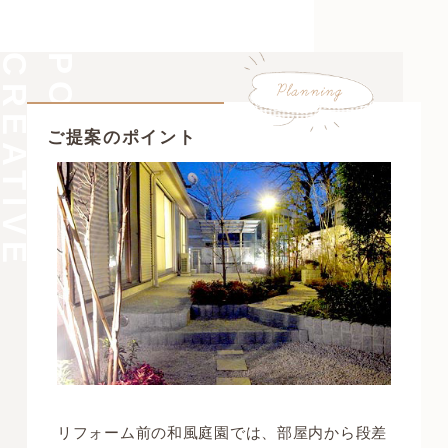
C
R
E
A
T
I
V
E
W
O
R
POINT OF
ご提案のポイント
リフォーム前の和風庭園では、部屋内から段差