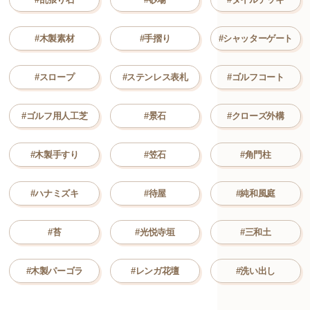
#木製素材
#手摺り
#シャッターゲート
#スロープ
#ステンレス表札
#ゴルフコート
#ゴルフ用人工芝
#景石
#クローズ外構
#木製手すり
#笠石
#角門柱
#ハナミズキ
#待屋
#純和風庭
#苔
#光悦寺垣
#三和土
#木製パーゴラ
#レンガ花壇
#洗い出し