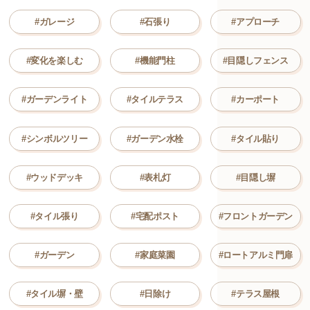
#ガレージ
#石張り
#アプローチ
#変化を楽しむ
#機能門柱
#目隠しフェンス
#ガーデンライト
#タイルテラス
#カーポート
#シンボルツリー
#ガーデン水栓
#タイル貼り
#ウッドデッキ
#表札灯
#目隠し塀
#タイル張り
#宅配ポスト
#フロントガーデン
#ガーデン
#家庭菜園
#ロートアルミ門扉
#タイル塀・壁
#日除け
#テラス屋根