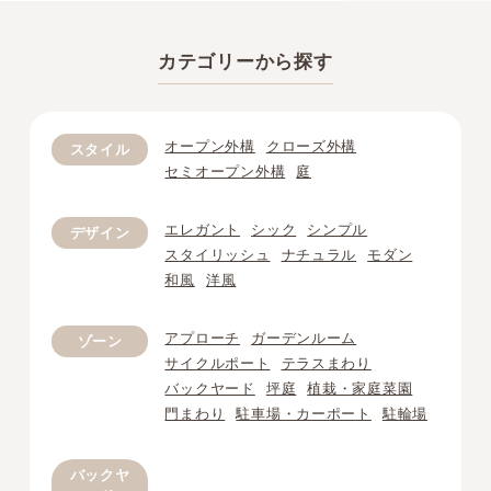
カテゴリーから探す
オープン外構
クローズ外構
スタイル
セミオープン外構
庭
エレガント
シック
シンプル
デザイン
スタイリッシュ
ナチュラル
モダン
和風
洋風
アプローチ
ガーデンルーム
ゾーン
サイクルポート
テラスまわり
バックヤード
坪庭
植栽・家庭菜園
門まわり
駐車場・カーポート
駐輪場
バックヤ