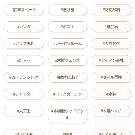
#駐車スペース
#塗り壁
#防犯砂利
#レンガ
#ポスト
#飛び石
#ガラス表札
#ガーデンルーム
#天然芝生
#灯ろう
#木製フェンス
#アイアン表札
#ガーデンシンク
#吹付仕上げ
#タイル門柱
#シャッター
#ロックガーデン
#水鉢
#人工芝
#木樹脂ウッドデッ
#木製ベンチ
キ
#乱張り石
#砂場
#タイルデッキ