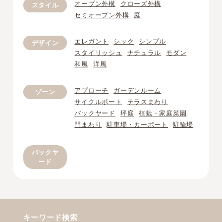
オープン外構
クローズ外構
スタイル
セミオープン外構
庭
エレガント
シック
シンプル
デザイン
スタイリッシュ
ナチュラル
モダン
和風
洋風
アプローチ
ガーデンルーム
ゾーン
サイクルポート
テラスまわり
バックヤード
坪庭
植栽・家庭菜園
門まわり
駐車場・カーポート
駐輪場
バックヤ
ード
キーワード検索