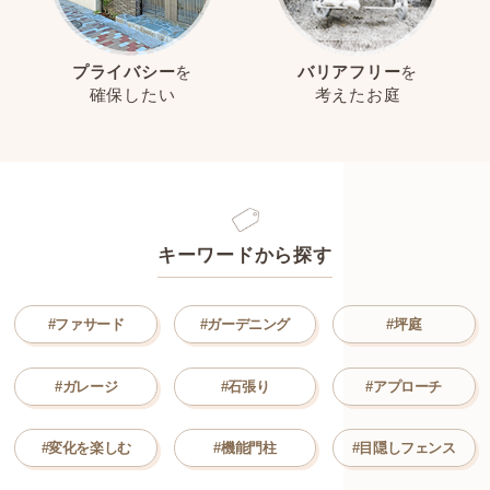
プライバシー
を
バリアフリー
を
確保したい
考えたお庭
キーワードから探す
#ファサード
#ガーデニング
#坪庭
#ガレージ
#石張り
#アプローチ
#変化を楽しむ
#機能門柱
#目隠しフェンス