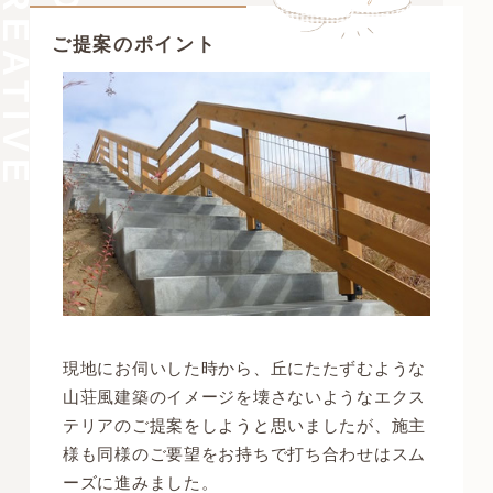
C
R
E
A
T
I
V
E
W
O
R
POINT OF
ご提案のポイント
現地にお伺いした時から、丘にたたずむような
山荘風建築のイメージを壊さないようなエクス
テリアのご提案をしようと思いましたが、施主
様も同様のご要望をお持ちで打ち合わせはスム
ーズに進みました。