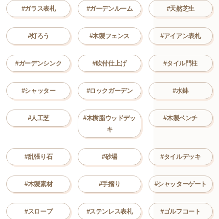
#ガラス表札
#ガーデンルーム
#天然芝生
#灯ろう
#木製フェンス
#アイアン表札
#ガーデンシンク
#吹付仕上げ
#タイル門柱
#シャッター
#ロックガーデン
#水鉢
#人工芝
#木樹脂ウッドデッ
#木製ベンチ
キ
#乱張り石
#砂場
#タイルデッキ
#木製素材
#手摺り
#シャッターゲート
#スロープ
#ステンレス表札
#ゴルフコート