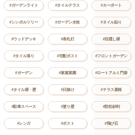
#ガーデンライト
#タイルテラス
#カーポート
#シンボルツリー
#ガーデン水栓
#タイル貼り
#ウッドデッキ
#表札灯
#目隠し塀
#タイル張り
#宅配ポスト
#フロントガーデン
#ガーデン
#家庭菜園
#ロートアルミ門扉
#タイル塀・壁
#日除け
#テラス屋根
#駐車スペース
#塗り壁
#防犯砂利
#レンガ
#ポスト
#飛び石