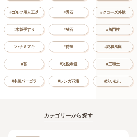
#ゴルフ用人工芝
#景石
#クローズ外構
#木製手すり
#笠石
#角門柱
#ハナミズキ
#待屋
#純和風庭
#苔
#光悦寺垣
#三和土
#木製パーゴラ
#レンガ花壇
#洗い出し
カテゴリーから探す