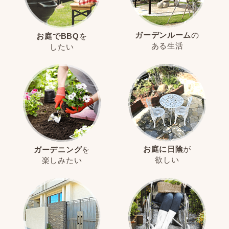
ガーデンルーム
の
お庭でBBQ
を
ある生活
したい
お庭に日陰
が
ガーデニング
を
欲しい
楽しみたい