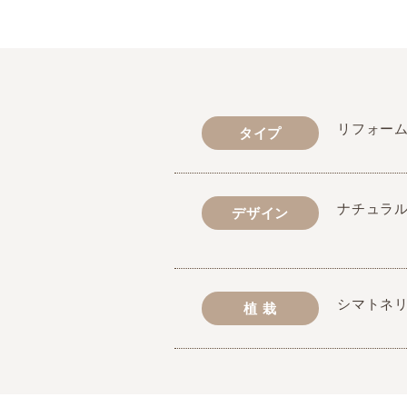
リフォー
タイプ
ナチュラ
デザイン
シマトネ
植 栽