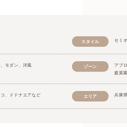
ム
セミ
スタイル
ル、モダン、洋風
アプ
ゾーン
庭菜
リコ、ドドナエアなど
兵庫
エリア