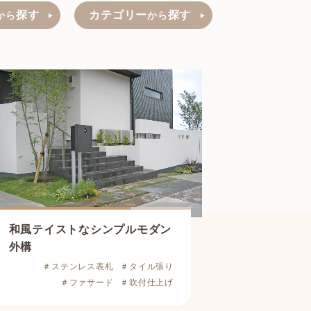
探す
カテゴリー
探す
から
から
和風テイストなシンプルモダン
外構
＃ステンレス表札
＃タイル張り
＃ファサード
＃吹付仕上げ