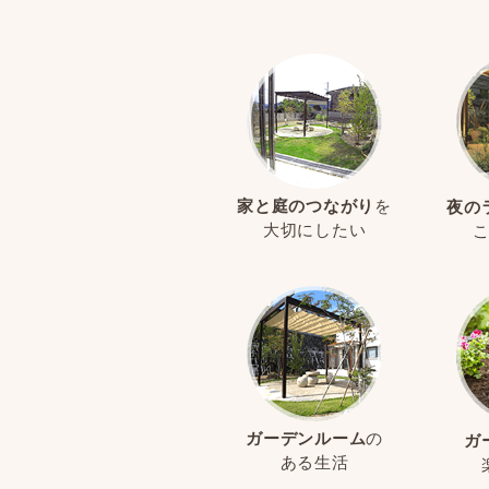
家と庭のつながり
を
夜の
大切にしたい
ガーデンルーム
の
ガ
ある生活