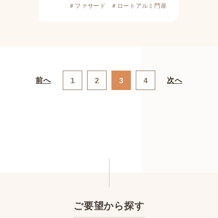
＃ファサード
＃ロートアルミ門扉
前へ
次へ
1
2
3
4
ご要望から探す