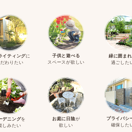
子供と遊べる
ライティング
に
緑に囲まれ
スペースが欲しい
こだわりたい
過ごした
プライバシ
お庭に日陰
が
ーデニング
を
確保した
欲しい
楽しみたい