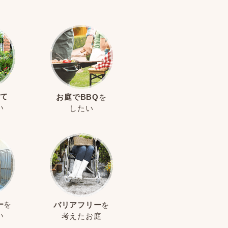
て
お庭でBBQ
を
い
したい
ー
を
バリアフリー
を
い
考えたお庭