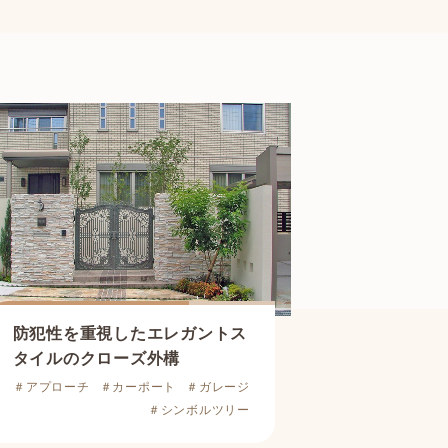
防犯性を重視した
エレガントス
タイルのクローズ外構
＃アプローチ
＃カーポート
＃ガレージ
＃シンボルツリー