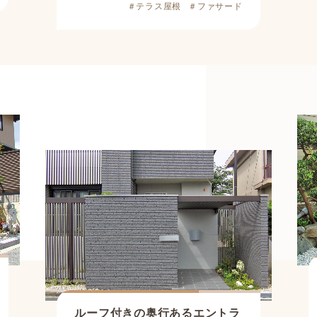
＃テラス屋根
＃ファサード
ルーフ付きの奥行あるエントラ