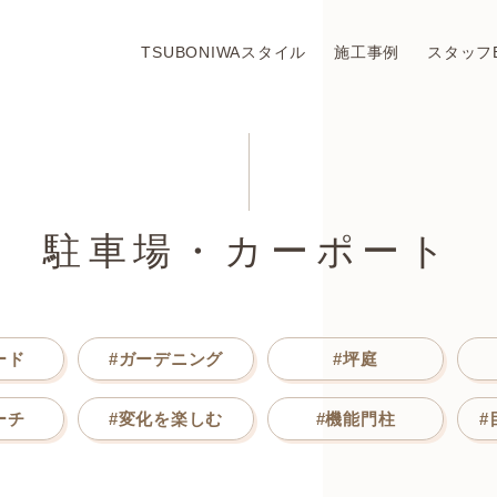
TSUBONIWAスタイル
施工事例
スタッフ
駐車場・カーポート
ード
#ガーデニング
#坪庭
ーチ
#変化を楽しむ
#機能門柱
#