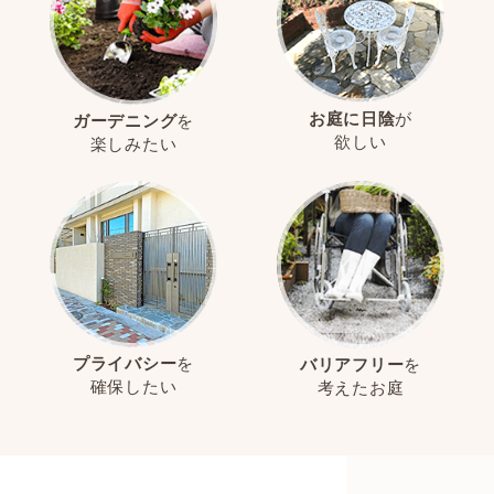
お庭に日陰
が
ガーデニング
を
欲しい
楽しみたい
プライバシー
を
バリアフリー
を
確保したい
考えたお庭