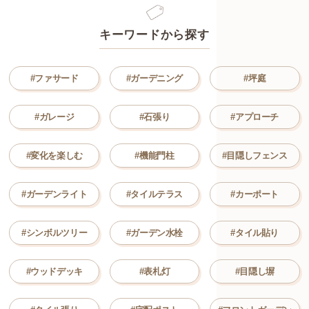
キーワードから探す
#ファサード
#ガーデニング
#坪庭
#ガレージ
#石張り
#アプローチ
#変化を楽しむ
#機能門柱
#目隠しフェンス
#ガーデンライト
#タイルテラス
#カーポート
#シンボルツリー
#ガーデン水栓
#タイル貼り
#ウッドデッキ
#表札灯
#目隠し塀