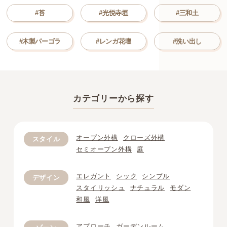
#苔
#光悦寺垣
#三和土
#木製パーゴラ
#レンガ花壇
#洗い出し
カテゴリーから探す
オープン外構
クローズ外構
スタイル
セミオープン外構
庭
エレガント
シック
シンプル
デザイン
スタイリッシュ
ナチュラル
モダン
和風
洋風
アプローチ
ガーデンルーム