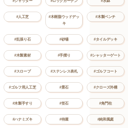
#シャッター
#ロックガーデン
#水鉢
#人工芝
#木樹脂ウッドデッ
#木製ベンチ
キ
#乱張り石
#砂場
#タイルデッキ
#木製素材
#手摺り
#シャッターゲート
#スロープ
#ステンレス表札
#ゴルフコート
#ゴルフ用人工芝
#景石
#クローズ外構
#木製手すり
#笠石
#角門柱
#ハナミズキ
#待屋
#純和風庭