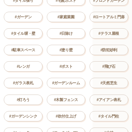
#タイル張り
#宅配ポスト
#フロントガーデン
#ガーデン
#家庭菜園
#ロートアルミ門扉
#タイル塀・壁
#日除け
#テラス屋根
#駐車スペース
#塗り壁
#防犯砂利
#レンガ
#ポスト
#飛び石
#ガラス表札
#ガーデンルーム
#天然芝生
#灯ろう
#木製フェンス
#アイアン表札
#ガーデンシンク
#吹付仕上げ
#タイル門柱