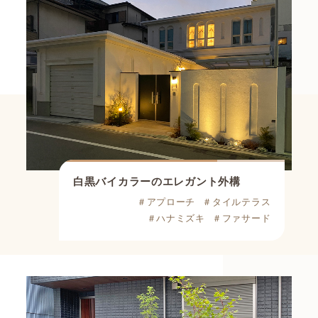
白黒バイカラーのエレガント外構
＃アプローチ
＃タイルテラス
＃ハナミズキ
＃ファサード