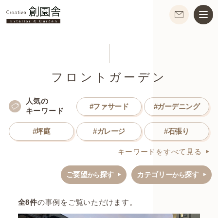
フロントガーデン
人気の
#ファサード
#ガーデニング
キーワード
#坪庭
#ガレージ
#石張り
キーワードをすべて見る
ご要望
探す
カテゴリー
探す
から
から
全
8
件
の事例をご覧いただけます。