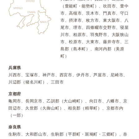
（豊能町・能勢町）、吹田市、豊中
市、高槻市、茨木市、門真市、守口
市、摂津市、枚方市、東大阪市、八
尾市、堺市、四條畷市交野市、寝屋
川市、柏原市、羽曳野市、大阪狭山
市、松原市、大東市、藤井寺市、三
島郡（島本町）、南河内郡（美原
町）
兵庫県
川西市、宝塚市、神戸市、西宮市、伊丹市、芦屋市、尼崎市、
川辺郡（猪名川町）、三田市
京都府
亀岡市、長岡京市、乙訓郡（大山崎町）、向日市、八幡市、京
田辺市、久世郡（久御山町）、相良郡（精華町）、京都市内
（一部）
奈良県
生駒市、大和郡山市、生駒郡（平群町・斑鳩町・三郷町）、奈