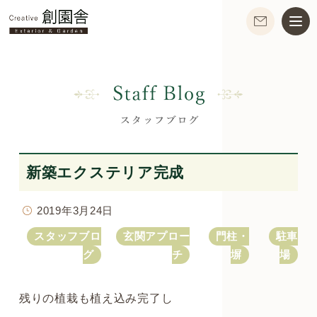
新築エクステリア完成
2019年3月24日
スタッフブロ
玄関アプロー
門柱・
駐車
グ
チ
塀
場
残りの植栽も植え込み完了し