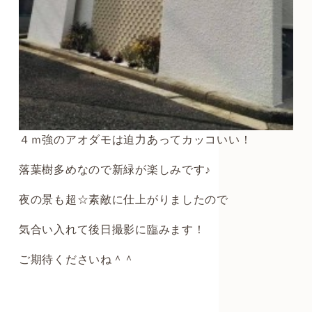
４ｍ強のアオダモは迫力あってカッコいい！
落葉樹多めなので新緑が楽しみです♪
夜の景も超☆素敵に仕上がりましたので
気合い入れて後日撮影に臨みます！
ご期待くださいね＾＾