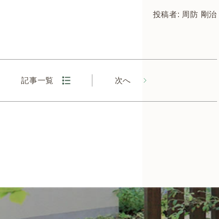
投稿者: 周防 剛治
記事一覧
次へ