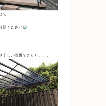
せて
相談ください
物干しが設置できたり。。。