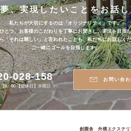
い夢、実現したいことを
お話し
私たちが大切にするのは「オリジナリティ」です。
ひとつ、お客様のこだわりを丁寧にお聞きし、
実現を目指
ら「それは難しい」と言われたことも、
私たちにお話しく
ご一緒にゴールを目指します。
20-028-158
お問い合
0～18：00 【定休日】水曜日
創園舎 外構エクステリ