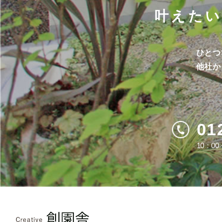
叶えた
ひとつ
他社か
01
10：0