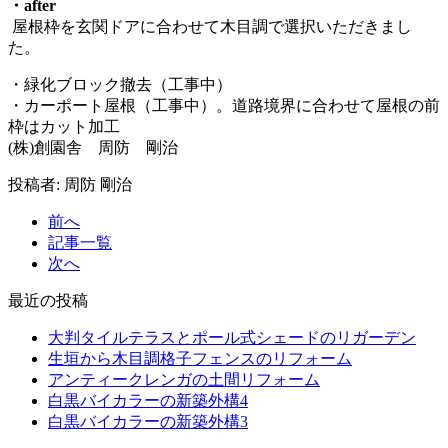
・after
屋根枠を玄関ドアに合わせて木目調で選択いただきまし
た。
・緑化ブロック撤去（工事中）
・カーポート屋根（工事中）。道路境界に合わせて屋根の前
枠はカット加工
(株)創園舎 周防 剛治
投稿者: 周防 剛治
前へ
記事一覧
次へ
最近の投稿
大判タイルテラスとポール式シェードのリガーデン
生垣から木目調格子フェンスのリフォーム
アンティークレンガの土間リフォーム
白黒バイカラーの新築外構4
白黒バイカラーの新築外構3