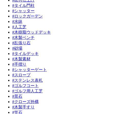
#吹付仕上げ
#タイル門柱
#シャッター
#ロックガーデン
#水鉢
#人工芝
#木樹脂ウッドデッキ
#木製ベンチ
#乱張り石
#砂場
#タイルデッキ
#木製素材
#手摺り
#シャッターゲート
#スロープ
#ステンレス表札
#ゴルフコート
#ゴルフ用人工芝
#景石
#クローズ外構
#木製手すり
#笠石