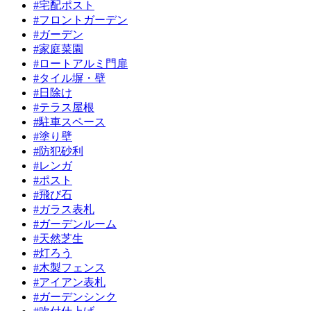
#宅配ポスト
#フロントガーデン
#ガーデン
#家庭菜園
#ロートアルミ門扉
#タイル塀・壁
#日除け
#テラス屋根
#駐車スペース
#塗り壁
#防犯砂利
#レンガ
#ポスト
#飛び石
#ガラス表札
#ガーデンルーム
#天然芝生
#灯ろう
#木製フェンス
#アイアン表札
#ガーデンシンク