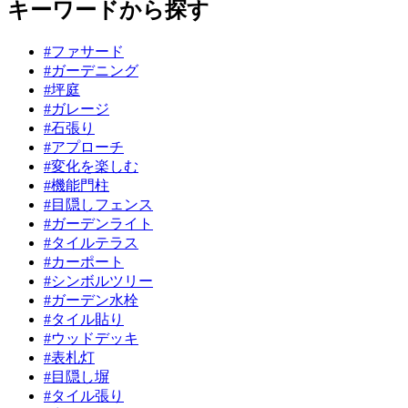
キーワードから探す
#ファサード
#ガーデニング
#坪庭
#ガレージ
#石張り
#アプローチ
#変化を楽しむ
#機能門柱
#目隠しフェンス
#ガーデンライト
#タイルテラス
#カーポート
#シンボルツリー
#ガーデン水栓
#タイル貼り
#ウッドデッキ
#表札灯
#目隠し塀
#タイル張り