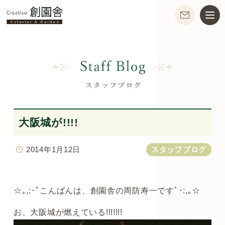
大阪城が!!!!
2014年1月12日
スタッフブログ
☆｡,:･ﾟこんばんは、創園舎の周防寿一ですﾟ･:,｡☆
お、大阪城が燃えている!!!!!!!