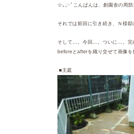
☆｡,:･ﾟこんばんは、創園舎の周防寿
それでは前回に引き続き、Ｎ様邸
そして…。今回…。ついに…。完
beforeとafterを織り交ぜて
■主庭