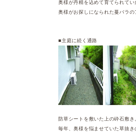
奥様が丹精を込めて育てられてい
奥様がお探しになられた蔓バラの
■主庭に続く通路
防草シートを敷いた上の砕石敷き
毎年、奥様を悩ませていた草抜き