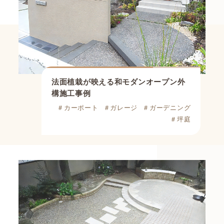
法面植栽が映える和モダンオープン外
構施工事例
＃カーポート
＃ガレージ
＃ガーデニング
＃坪庭