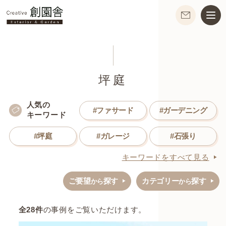
坪庭
人気の
#ファサード
#ガーデニング
キーワード
#坪庭
#ガレージ
#石張り
キーワードをすべて見る
ご要望
探す
カテゴリー
探す
から
から
全
28
件
の事例をご覧いただけます。