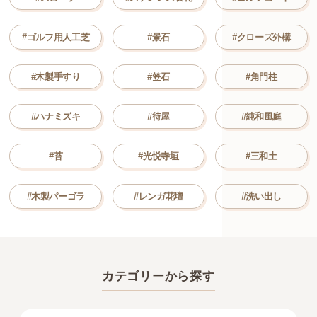
#ゴルフ用人工芝
#景石
#クローズ外構
#木製手すり
#笠石
#角門柱
#ハナミズキ
#待屋
#純和風庭
#苔
#光悦寺垣
#三和土
#木製パーゴラ
#レンガ花壇
#洗い出し
カテゴリーから探す