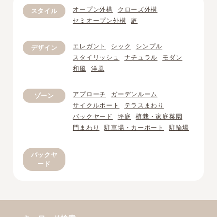
オープン外構
クローズ外構
スタイル
セミオープン外構
庭
エレガント
シック
シンプル
デザイン
スタイリッシュ
ナチュラル
モダン
和風
洋風
アプローチ
ガーデンルーム
ゾーン
サイクルポート
テラスまわり
バックヤード
坪庭
植栽・家庭菜園
門まわり
駐車場・カーポート
駐輪場
バックヤ
ード