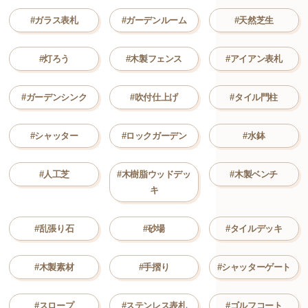
#ガラス表札
#ガーデンルーム
#天然芝生
#灯ろう
#木製フェンス
#アイアン表札
#ガーデンシンク
#吹付仕上げ
#タイル門柱
#シャッター
#ロックガーデン
#水鉢
#人工芝
#木樹脂ウッドデッ
#木製ベンチ
キ
#乱張り石
#砂場
#タイルデッキ
#木製素材
#手摺り
#シャッターゲート
#スロープ
#ステンレス表札
#ゴルフコート