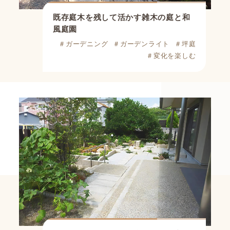
既存庭木を残して活かす雑木の庭と和
風庭園
＃ガーデニング
＃ガーデンライト
＃坪庭
＃変化を楽しむ