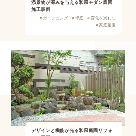
添景物が深みを与える和風モダン庭園
施工事例
＃ガーデニング
＃坪庭
＃変化を楽しむ
＃家庭菜園
デザインと機能が光る
和風庭園リフォ