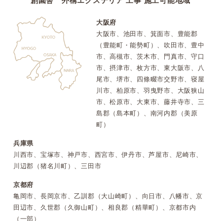
創園舎 外構エクステリア 工事 施工可能地域
大阪府
大阪市、池田市、箕面市、豊能郡
（豊能町・能勢町）、吹田市、豊中
市、高槻市、茨木市、門真市、守口
市、摂津市、枚方市、東大阪市、八
尾市、堺市、四條畷市交野市、寝屋
川市、柏原市、羽曳野市、大阪狭山
市、松原市、大東市、藤井寺市、三
島郡（島本町）、南河内郡（美原
町）
兵庫県
川西市、宝塚市、神戸市、西宮市、伊丹市、芦屋市、尼崎市、
川辺郡（猪名川町）、三田市
京都府
亀岡市、長岡京市、乙訓郡（大山崎町）、向日市、八幡市、京
田辺市、久世郡（久御山町）、相良郡（精華町）、京都市内
（一部）