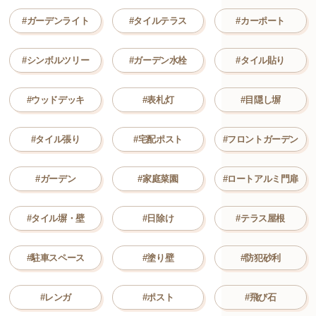
#ガーデンライト
#タイルテラス
#カーポート
#シンボルツリー
#ガーデン水栓
#タイル貼り
#ウッドデッキ
#表札灯
#目隠し塀
#タイル張り
#宅配ポスト
#フロントガーデン
#ガーデン
#家庭菜園
#ロートアルミ門扉
#タイル塀・壁
#日除け
#テラス屋根
#駐車スペース
#塗り壁
#防犯砂利
#レンガ
#ポスト
#飛び石