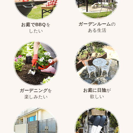
ガーデンルーム
の
お庭でBBQ
を
ある生活
したい
お庭に日陰
が
ガーデニング
を
欲しい
楽しみたい