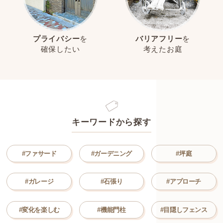
プライバシー
を
バリアフリー
を
確保したい
考えたお庭
キーワードから探す
#ファサード
#ガーデニング
#坪庭
#ガレージ
#石張り
#アプローチ
#変化を楽しむ
#機能門柱
#目隠しフェンス