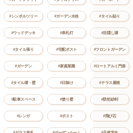
#シンボルツリー
#ガーデン水栓
#タイル貼り
#ウッドデッキ
#表札灯
#目隠し塀
#タイル張り
#宅配ポスト
#フロントガーデン
#ガーデン
#家庭菜園
#ロートアルミ門扉
#タイル塀・壁
#日除け
#テラス屋根
#駐車スペース
#塗り壁
#防犯砂利
#レンガ
#ポスト
#飛び石
#ガラス表札
#ガーデンルーム
#天然芝生