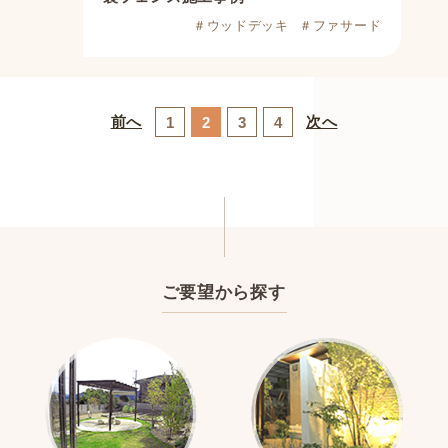
＃ウッドデッキ
＃ファサード
前へ
次へ
1
2
3
4
ご要望から探す