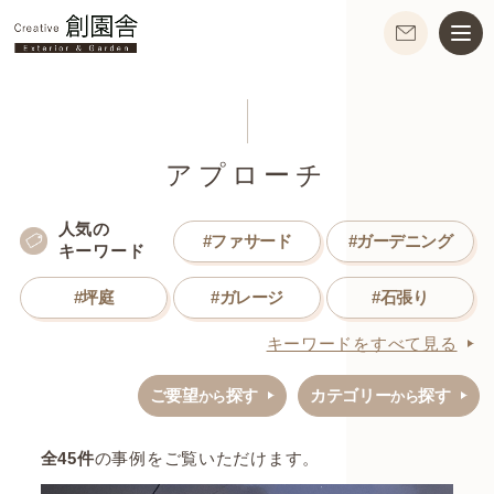
アプローチ
人気の
#ファサード
#ガーデニング
キーワード
#坪庭
#ガレージ
#石張り
キーワードをすべて見る
ご要望
探す
カテゴリー
探す
から
から
全
45
件
の事例をご覧いただけます。