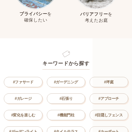
プライバシー
を
バリアフリー
を
確保したい
考えたお庭
キーワードから探す
#ファサード
#ガーデニング
#坪庭
#ガレージ
#石張り
#アプローチ
#変化を楽しむ
#機能門柱
#目隠しフェンス
#ガーデンライト
#タイルテラス
#カーポート