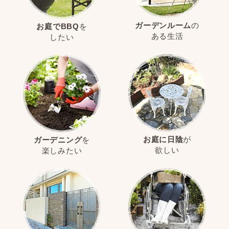
ガーデンルーム
の
お庭でBBQ
を
ある生活
したい
お庭に日陰
が
ガーデニング
を
欲しい
楽しみたい