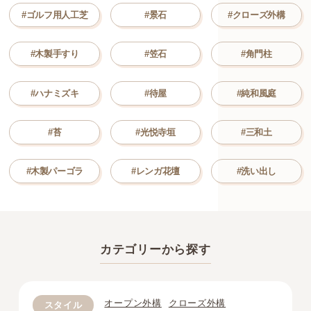
#ゴルフ用人工芝
#景石
#クローズ外構
#木製手すり
#笠石
#角門柱
#ハナミズキ
#待屋
#純和風庭
#苔
#光悦寺垣
#三和土
#木製パーゴラ
#レンガ花壇
#洗い出し
カテゴリーから探す
オープン外構
クローズ外構
スタイル