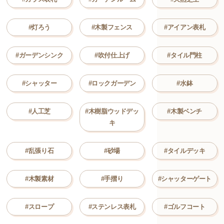
#灯ろう
#木製フェンス
#アイアン表札
#ガーデンシンク
#吹付仕上げ
#タイル門柱
#シャッター
#ロックガーデン
#水鉢
#人工芝
#木樹脂ウッドデッ
#木製ベンチ
キ
#乱張り石
#砂場
#タイルデッキ
#木製素材
#手摺り
#シャッターゲート
#スロープ
#ステンレス表札
#ゴルフコート