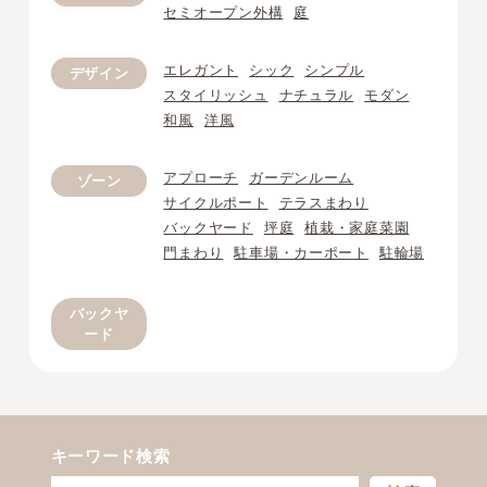
セミオープン外構
庭
エレガント
シック
シンプル
デザイン
スタイリッシュ
ナチュラル
モダン
和風
洋風
アプローチ
ガーデンルーム
ゾーン
サイクルポート
テラスまわり
バックヤード
坪庭
植栽・家庭菜園
門まわり
駐車場・カーポート
駐輪場
バックヤ
ード
キーワード検索